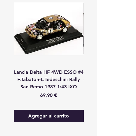
Lancia Delta HF 4WD ESSO #4
Lancia Delta HF 4WD
F.Tabaton-L.Tedeschini Rally
#11 A.Fiorio-L.Pirollo R
San Remo 1987 1:43 IXO
Remo 1987 1:43 
Precio
69,90 €
Agregar al carrito