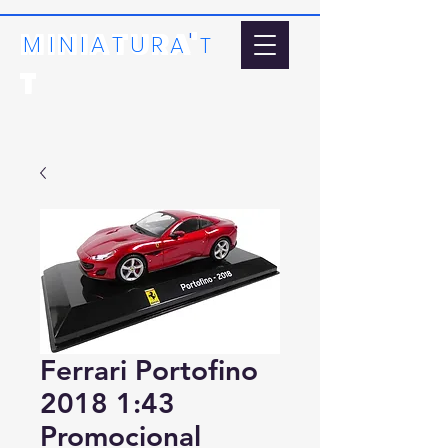
MINIATURA'
'
MI
N
I
A
T
U
R
A
T
T
Ferrari Portofino
2018 1:43
Promocional