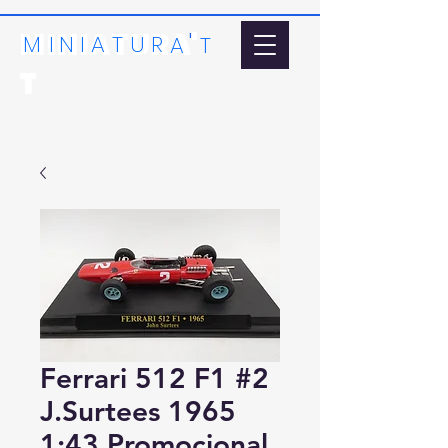
MINIATURA'
'
MI
N
I
A
T
U
R
A
T
T
Ferrari 512 F1 #2
J.Surtees 1965
1:43 Promocional