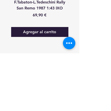
F.Tabaton-L.Tedeschini Rally
#11 A.Fiorio-L.Pirollo R
San Remo 1987 1:43 IXO
Remo 1987 1:43 
Precio
69,90 €
Agregar al carrito
FAQ
Lo nuevo
Contáctanos