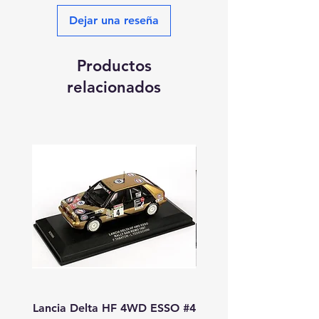
Dejar una reseña
Productos
relacionados
Lancia Delta HF 4WD ESSO #4
Lancia Delta HF 4WD