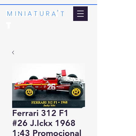
MINIATURA'
'
MI
N
I
A
T
U
R
A
T
T
Ferrari 312 F1
#26 J.Ickx 1968
1:43 Promocional