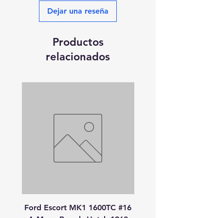
Dejar una reseña
Productos
relacionados
Ford Escort MK1 1600TC #16
Peugeot 908 HDI