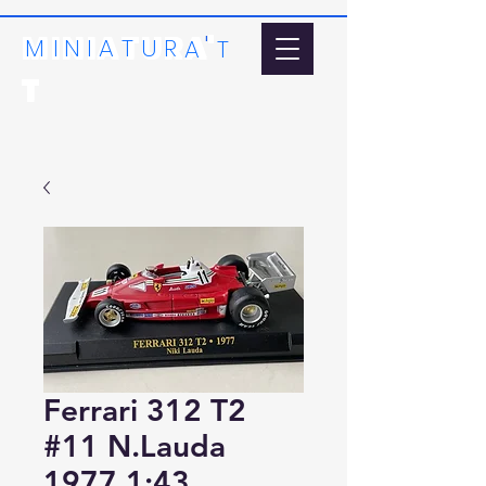
MINIATURA'
'
MI
N
I
A
T
U
R
A
T
T
Ferrari 312 T2
#11 N.Lauda
1977 1:43