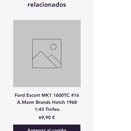
relacionados
Ford Escort MK1 1600TC #16
Peugeot 908 HDI
A.Mann Brands Hatch 1968
S.Bourdais-P.Lamy-S.P
1:43 Trofeu
24 Heures Du Mans 20
Precio
69,90 €
Agregar al carrito