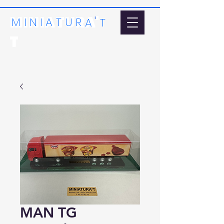
MINIATURA'
'
MI
N
I
A
T
U
R
A
T
T
MAN TG