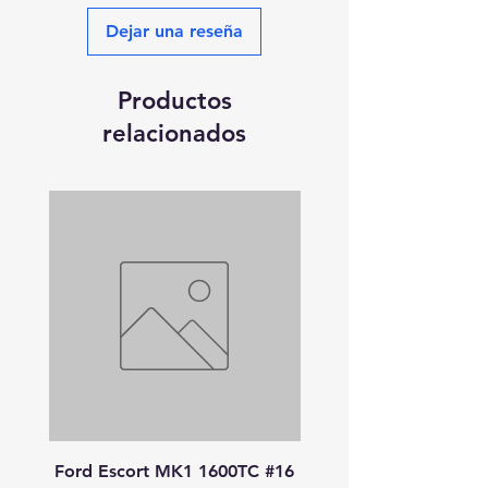
Dejar una reseña
Productos
relacionados
Ford Escort MK1 1600TC #16
Peugeot 908 HDI