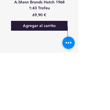
A.Mann Brands Hatch 1968
S.Bourdais-P.Lamy-S.P
1:43 Trofeu
24 Heures Du Mans 20
Precio
69,90 €
Agregar al carrito
FAQ
Lo nuevo
Contáctanos