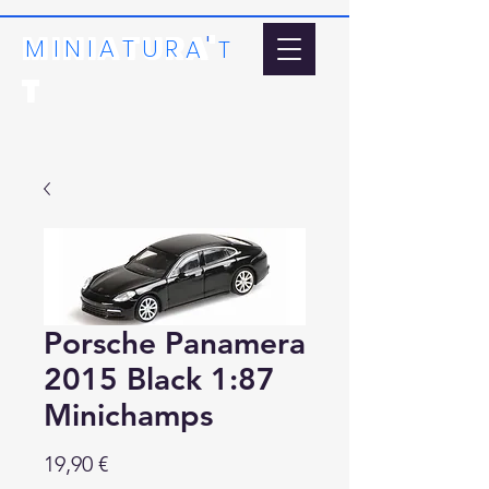
MINIATURA'
'
MI
N
I
A
T
U
R
A
T
T
Porsche Panamera
2015 Black 1:87
Minichamps
Precio
19,90 €