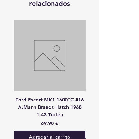
relacionados
Ford Escort MK1 1600TC #16
Peugeot 908 HDI
A.Mann Brands Hatch 1968
S.Bourdais-P.Lamy-S.P
1:43 Trofeu
24 Heures Du Mans 20
Precio
69,90 €
Agregar al carrito