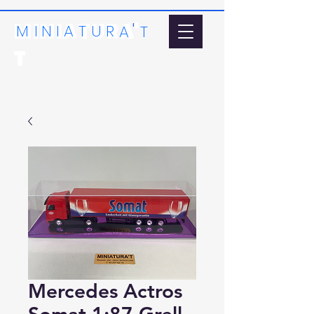
MINIATURA'
'
MI
N
I
A
T
U
R
A
T
T
Mercedes Actros