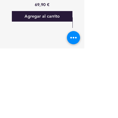
Precio
69,90 €
Agregar al carrito
FAQ
Lo nuevo
Contáctanos
Suscríbete a las actualizaciones