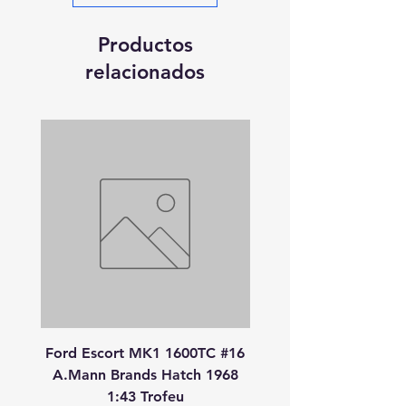
Productos
relacionados
Ford Escort MK1 1600TC #16
Peugeot 908 HDI
A.Mann Brands Hatch 1968
S.Bourdais-P.Lamy-S.P
1:43 Trofeu
24 Heures Du Mans 20