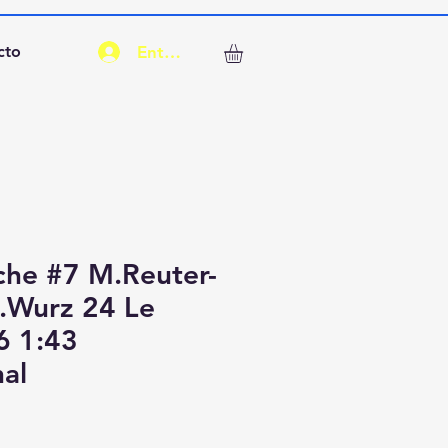
Entrar
cto
he #7 M.Reuter-
.Wurz 24 Le
6 1:43
al