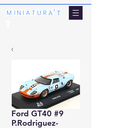
MINIATURA'
'
MI
N
I
A
T
U
R
A
T
T
Ford GT40 #9
P.Rodriguez-