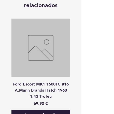
relacionados
Ford Escort MK1 1600TC #16
Peugeot 908 HDI
A.Mann Brands Hatch 1968
S.Bourdais-P.Lamy-S.P
1:43 Trofeu
24 Heures Du Mans 20
Precio
69,90 €