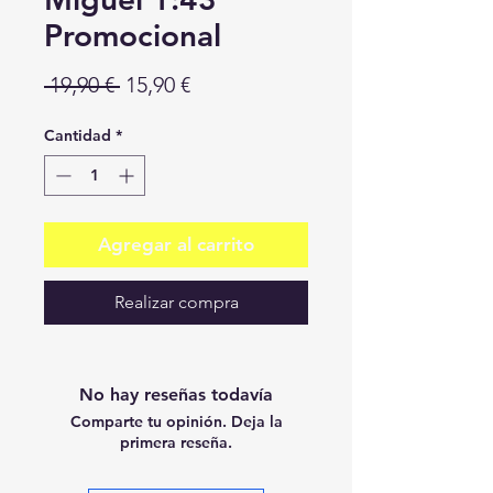
Promocional
Precio
Precio
 19,90 € 
15,90 €
de
Cantidad
*
oferta
Agregar al carrito
Realizar compra
No hay reseñas todavía
Comparte tu opinión. Deja la
primera reseña.