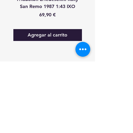
San Remo 1987 1:43 IXO
Remo 1987 1:43 
Precio
69,90 €
Agregar al carrito
FAQ
Lo nuevo
Contáctanos
Suscríbete a las actualizaciones