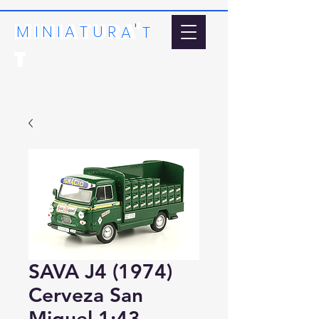
MINIATURA'
'
MI
N
I
A
T
U
R
A
T
T
SAVA J4 (1974)
Cerveza San
Miguel 1:43