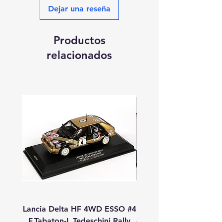
Dejar una reseña
Productos
relacionados
Lancia Delta HF 4WD ESSO #4
Lancia Delta HF 4WD
F.Tabaton-L.Tedeschini Rally
#11 A.Fiorio-L.Pirollo R