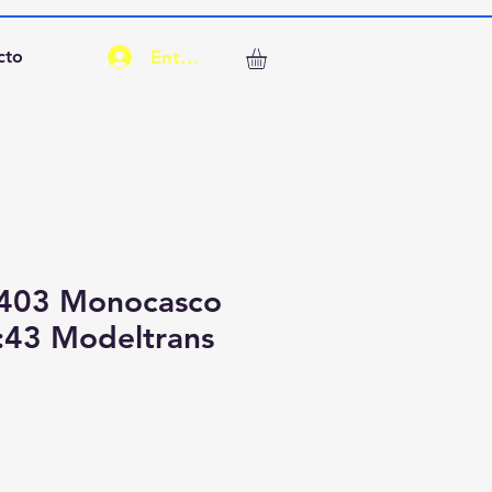
Entrar
cto
-403 Monocasco
1:43 Modeltrans