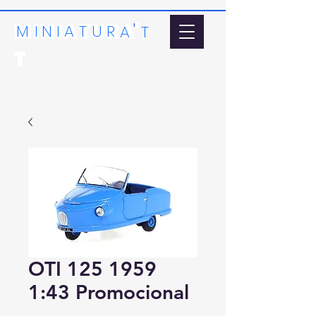
MINIATURA'
'
MI
N
I
A
T
U
R
A
T
T
OTI 125 1959
1:43 Promocional