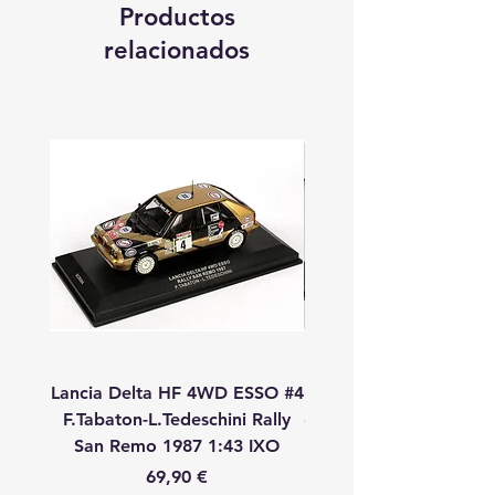
Productos
relacionados
Lancia Delta HF 4WD ESSO #4
Lancia Delta HF 4WD
F.Tabaton-L.Tedeschini Rally
#11 A.Fiorio-L.Pirollo R
San Remo 1987 1:43 IXO
Remo 1987 1:43 
Precio
69,90 €