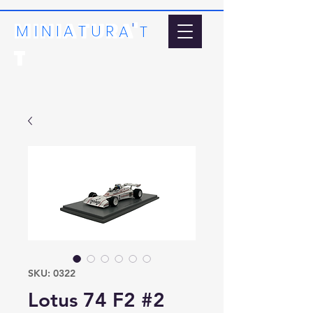
MINIATURA'
'
MI
N
I
A
T
U
R
A
T
T
SKU: 0322
Lotus 74 F2 #2