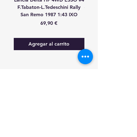
F.Tabaton-L.Tedeschini Rally
#11 A.Fiorio-L.Pirollo R
San Remo 1987 1:43 IXO
Remo 1987 1:43 
Precio
69,90 €
Agregar al carrito
FAQ
Lo nuevo
Contáctanos