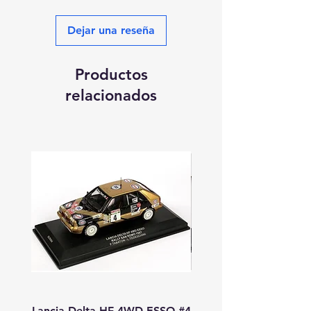
Dejar una reseña
Productos
relacionados
Lancia Delta HF 4WD ESSO #4
Lancia Delta HF 4WD