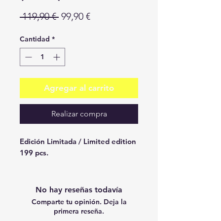
Precio
Precio
 119,90 € 
99,90 €
de
Cantidad
*
oferta
Agregar al carrito
Realizar compra
Edición Limitada / Limited edition
199 pcs.
No hay reseñas todavía
Comparte tu opinión. Deja la
primera reseña.