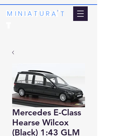
MINIATURA'
'
MI
N
I
A
T
U
R
A
T
T
Mercedes E-Class
Hearse Wilcox
(Black) 1:43 GLM