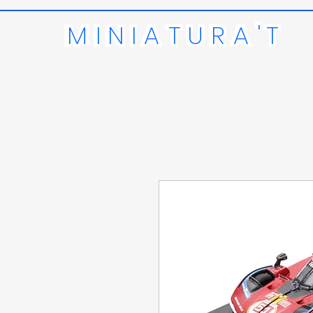
MINIATURA'T
MI
N
I
A
T
U
R
A
'
T