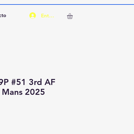
Entrar
cto
99P #51 3rd AF
 Mans 2025