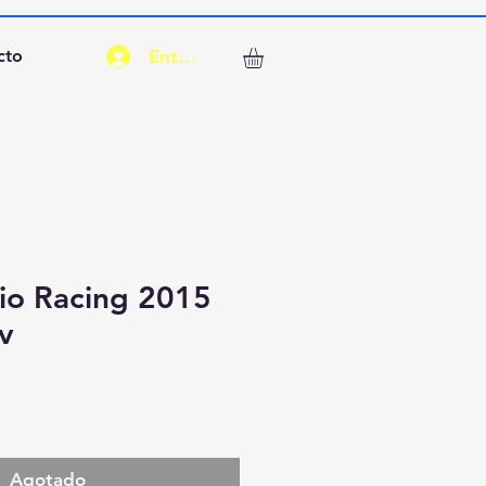
Entrar
cto
io Racing 2015
v
Agotado