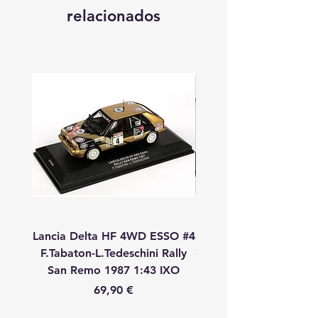
relacionados
Lancia Delta HF 4WD ESSO #4
Lancia Delta HF 4WD
F.Tabaton-L.Tedeschini Rally
#11 A.Fiorio-L.Pirollo R
San Remo 1987 1:43 IXO
Remo 1987 1:43 
Precio
69,90 €