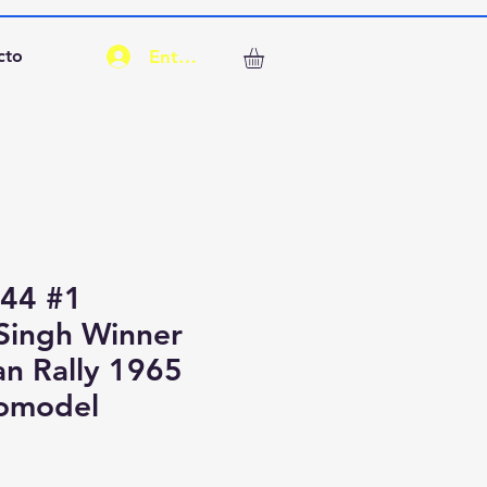
Entrar
cto
544 #1
.Singh Winner
an Rally 1965
nomodel