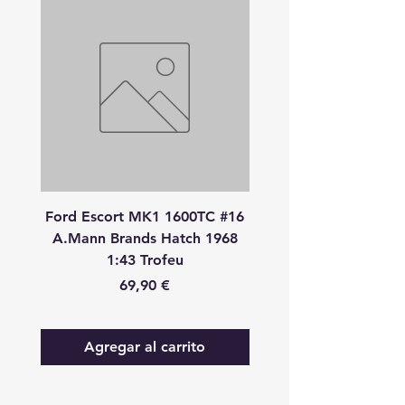
Ford Escort MK1 1600TC #16
Peugeot 908 HDI
A.Mann Brands Hatch 1968
S.Bourdais-P.Lamy-S.P
1:43 Trofeu
24 Heures Du Mans 20
Precio
69,90 €
Agregar al carrito