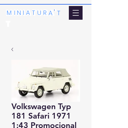
MINIATURA'
'
MI
N
I
A
T
U
R
A
T
T
Volkswagen Typ
181 Safari 1971
1:43 Promocional