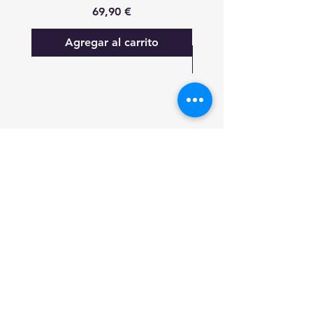
Precio
69,90 €
Agregar al carrito
FAQ
Lo nuevo
Contáctanos
Suscríbete a las actualizaciones