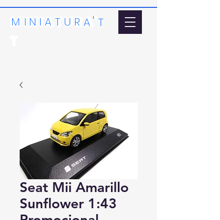
MINIATURA'
'
MI
N
I
A
T
U
R
A
T
T
Seat Mii Amarillo
Sunflower 1:43
Promocional