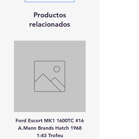
Productos
relacionados
Ford Escort MK1 1600TC #16
Peugeot 908 HDI
A.Mann Brands Hatch 1968
S.Bourdais-P.Lamy-S.P
1:43 Trofeu
24 Heures Du Mans 20