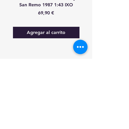
San Remo 1987 1:43 IXO
Remo 1987 1:43 
Precio
69,90 €
Agregar al carrito
FAQ
Lo nuevo
Contáctanos
Suscríbete a las actualizaciones