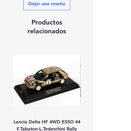
Dejar una reseña
Productos
relacionados
Lancia Delta HF 4WD ESSO #4
Lancia Delta HF 4WD
F.Tabaton-L.Tedeschini Rally
#11 A.Fiorio-L.Pirollo R