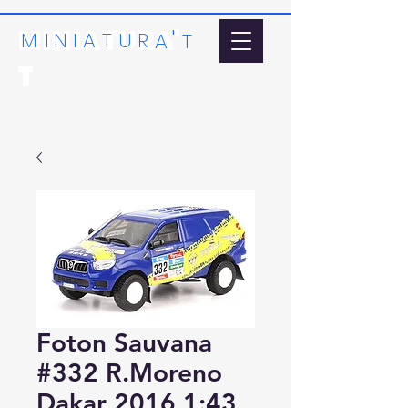
MINIATURA'
'
MI
N
I
A
T
U
R
A
T
T
Foton Sauvana
#332 R.Moreno
Dakar 2016 1:43