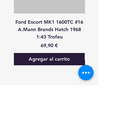
Ford Escort MK1 1600TC #16
Peugeot 908 HDI
A.Mann Brands Hatch 1968
S.Bourdais-P.Lamy-S.P
1:43 Trofeu
24 Heures Du Mans 20
Precio
69,90 €
Agregar al carrito
FAQ
Lo nuevo
Contáctanos