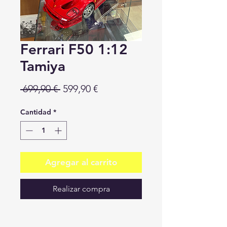
Ferrari F50 1:12
Tamiya
Precio
Precio
 699,90 € 
599,90 €
de
Cantidad
*
oferta
Agregar al carrito
Realizar compra