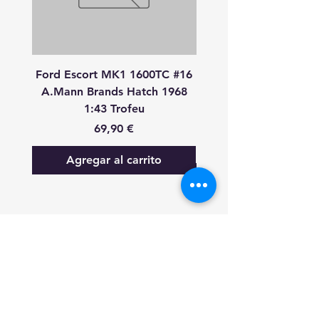
Ford Escort MK1 1600TC #16
Peugeot 908 HDI
A.Mann Brands Hatch 1968
S.Bourdais-P.Lamy-S.P
1:43 Trofeu
24 Heures Du Mans 20
Precio
69,90 €
Agregar al carrito
FAQ
Lo nuevo
Contáctanos