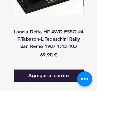
Lancia Delta HF 4WD ESSO #4
Lancia Delta HF 4WD
F.Tabaton-L.Tedeschini Rally
#11 A.Fiorio-L.Pirollo R
San Remo 1987 1:43 IXO
Remo 1987 1:43 
Precio
69,90 €
Agregar al carrito
FAQ
Lo nuevo
Contáctanos