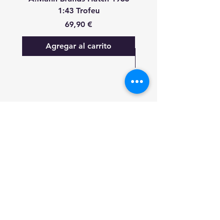
1:43 Trofeu
24 Heures Du Mans 20
Precio
69,90 €
Agregar al carrito
FAQ
Lo nuevo
Contáctanos
Suscríbete a las actualizaciones