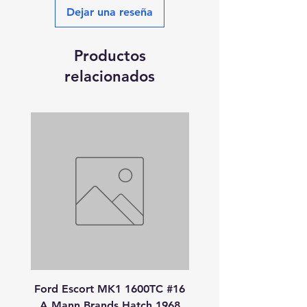
Dejar una reseña
Productos
relacionados
Ford Escort MK1 1600TC #16
Peugeot 908 HDI
A.Mann Brands Hatch 1968
S.Bourdais-P.Lamy-S.P