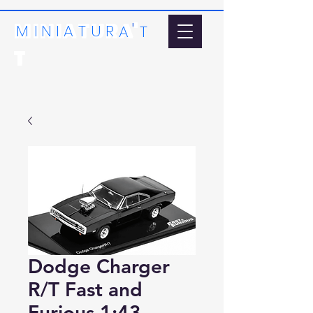
MINIATURA'
'
MI
N
I
A
T
U
R
A
T
T
Dodge Charger
R/T Fast and
Furious 1:43