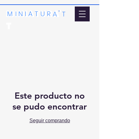
MINIATURA'
'
MI
N
I
A
T
U
R
A
T
T
Este producto no
se pudo encontrar
Seguir comprando