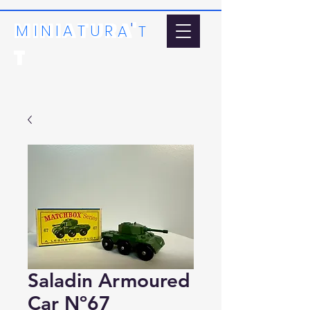
MINIATURA'
'
MI
N
I
A
T
U
R
A
T
T
Saladin Armoured
Car Nº67