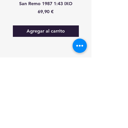
San Remo 1987 1:43 IXO
Remo 1987 1:43 
Precio
69,90 €
Agregar al carrito
FAQ
Lo nuevo
Contáctanos
Suscríbete a las actualizaciones