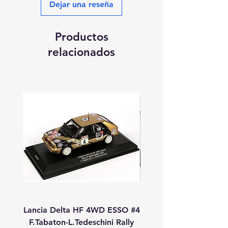
Dejar una reseña
Productos
relacionados
Lancia Delta HF 4WD ESSO #4
Lancia Delta HF 4WD
F.Tabaton-L.Tedeschini Rally
#11 A.Fiorio-L.Pirollo R