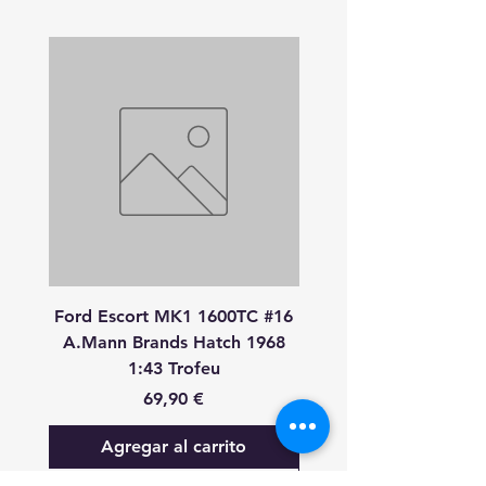
Ford Escort MK1 1600TC #16
Peugeot 908 HDI
A.Mann Brands Hatch 1968
S.Bourdais-P.Lamy-S.P
1:43 Trofeu
24 Heures Du Mans 20
Precio
69,90 €
Agregar al carrito